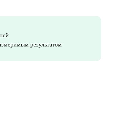
дней
измеримым результатом