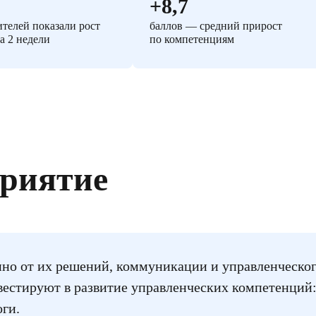
+8,7
телей показали рост
баллов — средний прирост
а 2 недели
по компетенциям
приятие
но от их решений, коммуникации и управленческого
естируют в развитие управленческих компетенций: о
ги.