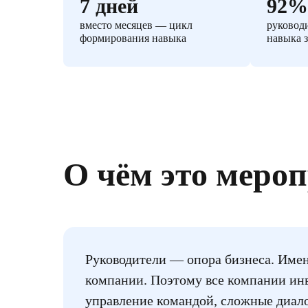
7 дней
92%
вместо месяцев — цикл
руководи
формирования навыка
навыка з
О чём это меро
Руководители — опора бизнеса. Имен
компании. Поэтому все компании инв
управление командой, сложные диало