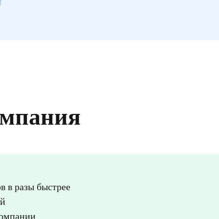
т
омпания
в в разы быстрее
ей
компании