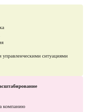
ка
а
ия
и управленческими ситуациями
масштабирование
а компанию