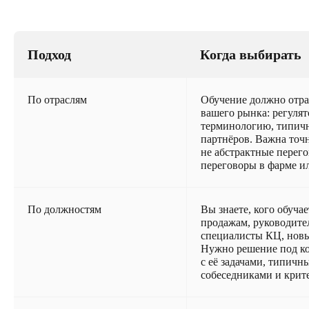
Подход
Когда выбирать
По отраслям
Обучение должно отр
вашего рынка: регулят
терминологию, типич
партнёров. Важна точ
не абстрактные перего
переговоры в фарме ил
По должностям
Вы знаете, кого обуча
продажам, руководител
специалисты КЦ, новы
Нужно решение под к
с её задачами, типичн
собеседниками и крит