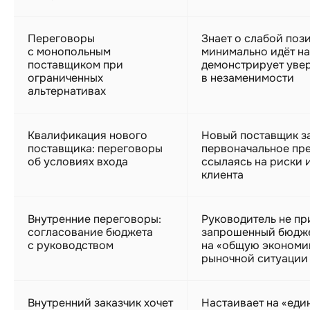
Переговоры
Знает о слабой поз
с монопольным
минимально идёт на
поставщиком при
демонстрирует уве
ограниченных
в незаменимости
альтернативах
Квалификация нового
Новый поставщик з
поставщика: переговоры
первоначальное пр
об условиях входа
ссылаясь на риски 
клиента
Внутренние переговоры:
Руководитель не пр
согласование бюджета
запрошенный бюдже
с руководством
на «общую экономи
рыночной ситуации
Внутренний заказчик хочет
Настаивает на «еди