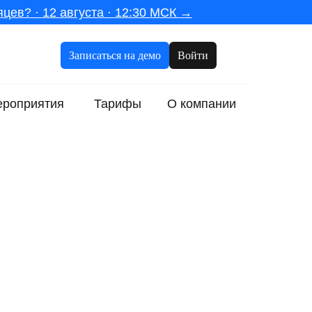
цев? · 12 августа · 12:30 МСК →
Записаться на демо
Войти
роприятия
Тарифы
О компании
Что такое ИИ-тренажёр для
корпоративного обучения
Какие задачи решают ИИ-тренажёры
Чем ИИ-тренажёр отличается от
диалогового тренажёра без ИИ
Для каких компетенций можно
создавать ИИ-тренажёры
На что обращать внимание при выборе
ИИ-тренажёра
9 ИИ-тренажёров для корпоративного
обучения сотрудников
1. Вербо
2. Аспирити ИИ-тренажёр
3. Lexis Voice