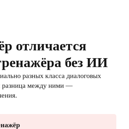
р отличается
тренажёра без ИИ
иально разных класса диалоговых
тя разница между ними —
чения.
енажёр