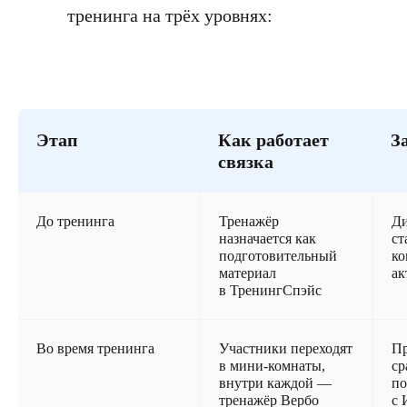
тренинга на трёх уровнях:
Этап
Как работает
З
связка
До тренинга
Тренажёр
Ди
назначается как
ст
подготовительный
ко
материал
ак
в ТренингСпэйс
Во время тренинга
Участники переходят
Пр
в мини-комнаты,
ср
внутри каждой —
по
тренажёр Вербо
с 