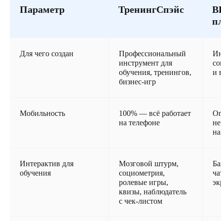
Параметр
ТренингСпэйс
В
п
Для чего создан
Профессиональный
Ин
инструмент для
со
обучения, тренингов,
и 
бизнес-игр
Мобильность
100% — всё работает
Ог
на телефоне
не
на
Интерактив для
Мозговой штурм,
Ба
обучения
социометрия,
ча
ролевые игры,
эк
квизы, наблюдатель
с чек-листом