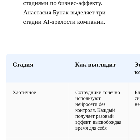
стадиями по бизнес-эффекту.
Анастасия Бунак выделяет три
стадии AI-зрелости компании.
Стадия
Как выглядит
Э
к
Хаотичное
Сотрудники точечно
Бл
используют
си
нейросети без
не
контроля. Каждый
получает разовый
эффект, высвобождая
время для себя