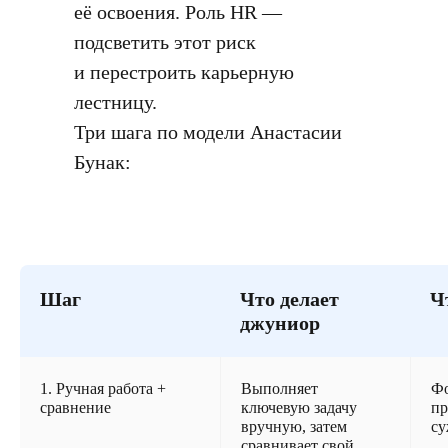
её освоения. Роль HR —
подсветить этот риск
и перестроить карьерную
лестницу.
Три шага по модели Анастасии
Бунак:
Шаг
Что делает
Ч
джуниор
1. Ручная работа +
Выполняет
Фо
сравнение
ключевую задачу
пр
вручную, затем
су
сравнивает свой