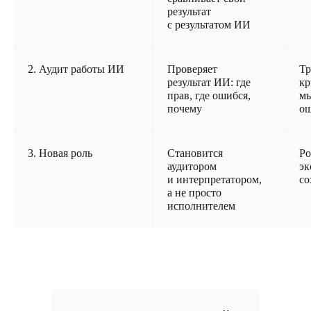
результат
с результатом ИИ
2. Аудит работы ИИ
Проверяет
Тр
результат ИИ: где
кр
прав, где ошибся,
мы
почему
о
3. Новая роль
Становится
Ро
аудитором
эк
и интерпретатором,
со
а не просто
исполнителем