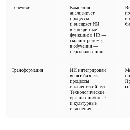
Точечное
Компания
Ви
анализирует
по
процессы
и 
и внедряет ИИ
би
в конкретные
функции: в HR —
скоринг резюме,
в обучении —
персонализацию
Трансформация
ИИ интегрирован
Ма
во все бизнес-
но
процессы
Пр
и клиентский путь.
со
Технологические,
организационные
и культурные
изменения