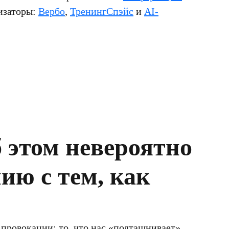
изаторы:
Вербо
,
ТренингСпэйс
и
AI-
 этом невероятно
ию с тем, как
провокации: то, что нас «подташнивает»