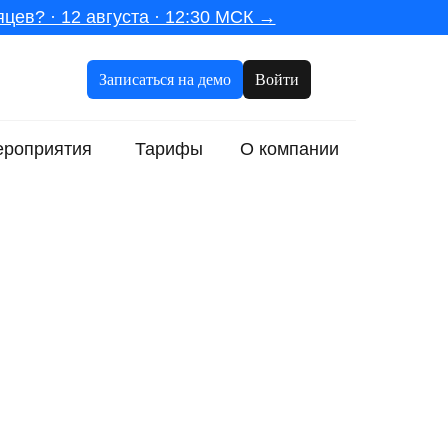
цев? · 12 августа · 12:30 МСК →
Записаться на демо
Войти
роприятия
Тарифы
О компании
ИИ купили — и что дальше?
Копилоты взлетят только на базе
Контекст компании — это и есть основа
Cначала научитесь делать хорошо
HR сам не готов — и это нужно
признать
Пересборка начинается с самого себя
Три сквозных тезиса