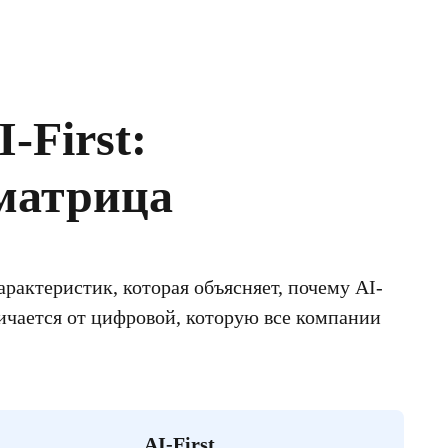
I-First:
матрица
рактеристик, которая объясняет, почему AI-
ичается от цифровой, которую все компании
AI-First