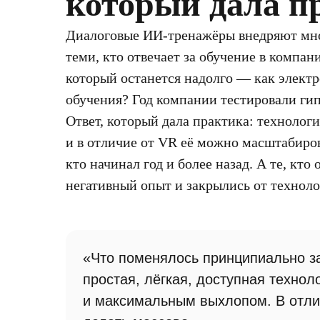
который дала п
Диалоговые ИИ-тренажёры внедряют мног
теми, кто отвечает за обучение в компан
который останется надолго — как элект
обучения? Год компании тестировали гип
Ответ, который дала практика: технолог
и в отличие от VR её можно масштабирова
кто начинал год и более назад. А те, кт
негативный опыт и закрылись от технолог
«Что поменялось принципиально з
простая, лёгкая, доступная техно
и максимальным выхлопом. В отлич