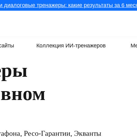
и диалоговые тренажеры: какие результаты за 6 меся
сайты
Коллекция ИИ-тренажеров
Ме
ёры
ивном
афона, Ресо-Гарантии, Экванты