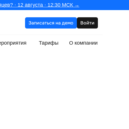
цев? · 12 августа · 12:30 МСК →
Записаться на демо
Войти
роприятия
Тарифы
О компании
Инструмент или тренд
Главное предупреждение
Кейс Мегафон
Кейс Ресо-Гарантия
Кейс Экванта
Кейс ПСБ
Ключевой вывод